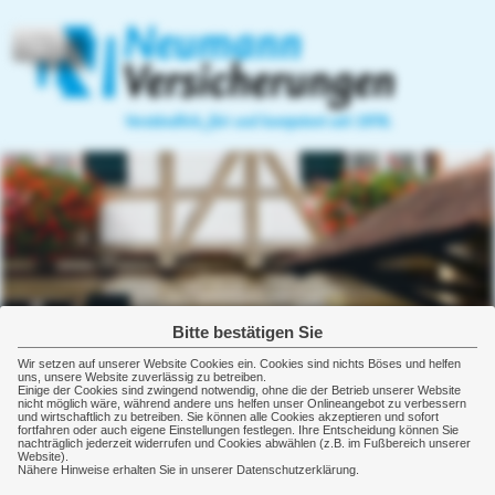
Home
Privatversicherungen
Gewerbeversicherungen
Heiko Neumann
07144-5624
Versicherungsmakler
07144-18234
Güntterstraße 7/1
Email:
Gewerbeversicherung
info@versicherungsmakler-
71672 Marbach
neumann.de
Sachversicherung
http://www.versicherungsmakler-
neumann.de
Kostenversicherung
Bitte bestätigen Sie
Wir setzen auf unserer Website Cookies ein. Cookies sind nichts Böses und helfen
uns, unsere Website zuverlässig zu betreiben.
Betriebshaftpflicht
Einige der Cookies sind zwingend notwendig, ohne die der Betrieb unserer Website
nicht möglich wäre, während andere uns helfen unser Onlineangebot zu verbessern
und wirtschaftlich zu betreiben. Sie können alle Cookies akzeptieren und sofort
Betriebsunterbrechung
fortfahren oder auch eigene Einstellungen festlegen. Ihre Entscheidung können Sie
nachträglich jederzeit widerrufen und Cookies abwählen (z.B. im Fußbereich unserer
Website).
Betriebsschließung
Nähere Hinweise erhalten Sie in unserer Datenschutzerklärung.